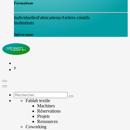
Formations
Individuelles
Fabricademy
Ateliers créatifs
Institutions
Suivez-nous
0
Fablab textile
Machines
Réservations
Projets
Ressources
Coworking