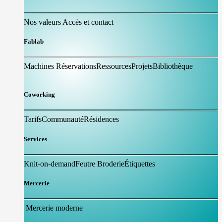
Nos valeurs
Accès et contact
Fablab
Machines
Réservations
Ressources
Projets
Bibliothèque
Coworking
Tarifs
Communauté
Résidences
Services
Knit-on-demand​
Feutre
Broderie
Étiquettes
Mercerie
Mercerie moderne